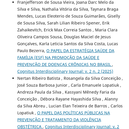
Franjefferson de Sousa Vieira, Joana Darc Melo da
Silva e Silva, Nathalia Vitória da Silva, Taynara Braga
Mendes, Lucas Eleoterio de Souza Guimarães, Giselly
de Sousa Silva, Sarah Lilian Ribeiro Spener, Erik
Zahaikevitch, Erick Max Correia Santos , Maria Clara
Oliveira Campos Sousa, Douglas Maciel de Jesus
Gonçalves, Karla Leticia Santos da Silva Costa, Lucas
Paulo Bezerra,
O PAPEL DA ESTRATÉGIA SAÚDE DA
FAMÍLIA (ESF) NA PROMOÇÃO DA SAÚDE E
PREVENÇÃO DE DOENÇAS CRÔNICAS NO BRASIL
,
Cognitus Interdisciplinary Journal: v. 2 n. 2 (2025)
Nertan Ribeiro Batista , Rosangela da Silva Conceição ,
José Souza Barbosa Junior , Carla Emanuele Lopatiuk ,
Andreza Paula da Silva , Kassyani Mênedy Faria da
Conceição , Débora Rayane Hayashida Silva , Alanny
da Silva Abreu , Lucian Elan Teixeira de Barros , Carlos
Lopatiuk ,
O PAPEL DAS POLÍTICAS PÚBLICAS NA
PREVENÇÃO E TRATAMENTO DA VIOLÊNCIA
OBSTÉTRICA
,
Cognitus Interdisciplinary Journal: v. 2