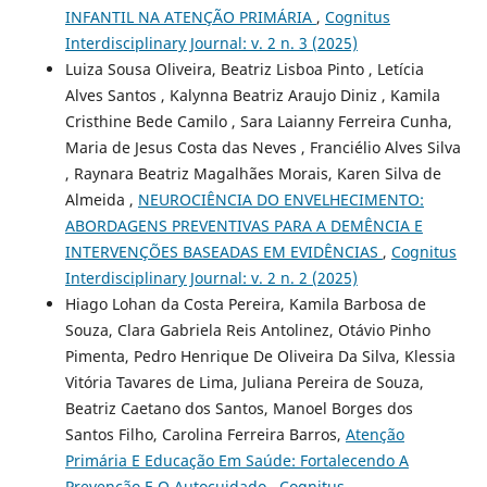
INFANTIL NA ATENÇÃO PRIMÁRIA
,
Cognitus
Interdisciplinary Journal: v. 2 n. 3 (2025)
Luiza Sousa Oliveira, Beatriz Lisboa Pinto , Letícia
Alves Santos , Kalynna Beatriz Araujo Diniz , Kamila
Cristhine Bede Camilo , Sara Laianny Ferreira Cunha,
Maria de Jesus Costa das Neves , Franciélio Alves Silva
, Raynara Beatriz Magalhães Morais, Karen Silva de
Almeida ,
NEUROCIÊNCIA DO ENVELHECIMENTO:
ABORDAGENS PREVENTIVAS PARA A DEMÊNCIA E
INTERVENÇÕES BASEADAS EM EVIDÊNCIAS
,
Cognitus
Interdisciplinary Journal: v. 2 n. 2 (2025)
Hiago Lohan da Costa Pereira, Kamila Barbosa de
Souza, Clara Gabriela Reis Antolinez, Otávio Pinho
Pimenta, Pedro Henrique De Oliveira Da Silva, Klessia
Vitória Tavares de Lima, Juliana Pereira de Souza,
Beatriz Caetano dos Santos, Manoel Borges dos
Santos Filho, Carolina Ferreira Barros,
Atenção
Primária E Educação Em Saúde: Fortalecendo A
Prevenção E O Autocuidado
,
Cognitus