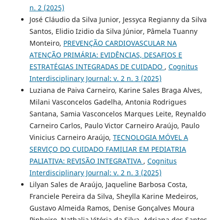
n. 2 (2025)
José Cláudio da Silva Junior, Jessyca Regianny da Silva
Santos, Elidio Izidio da Silva Júnior, Pâmela Tuanny
Monteiro,
PREVENÇÃO CARDIOVASCULAR NA
ATENÇÃO PRIMÁRIA: EVIDÊNCIAS, DESAFIOS E
ESTRATÉGIAS INTEGRADAS DE CUIDADO
,
Cognitus
Interdisciplinary Journal: v. 2 n. 3 (2025)
Luziana de Paiva Carneiro, Karine Sales Braga Alves,
Milani Vasconcelos Gadelha, Antonia Rodrigues
Santana, Samia Vasconcelos Marques Leite, Reynaldo
Carneiro Carlos, Paulo Victor Carneiro Araújo, Paulo
Vinicius Carneiro Araújo,
TECNOLOGIA MÓVEL A
SERVIÇO DO CUIDADO FAMILIAR EM PEDIATRIA
PALIATIVA: REVISÃO INTEGRATIVA
,
Cognitus
Interdisciplinary Journal: v. 2 n. 3 (2025)
Lilyan Sales de Araújo, Jaqueline Barbosa Costa,
Franciele Pereira da Silva, Sheylla Karine Medeiros,
Gustavo Almeida Ramos, Denise Gonçalves Moura
Pinheiro, Nathalia Vitória da Silva, Adriana dos Santos