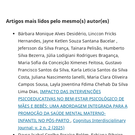
Artigos mais lidos pelo mesmo(s) autor(es)
Bárbara Monique Alves Desidério, Linccon Fricks
Hernandes, Jayne Ketlen Souza Santana Bacelar ,
Jefersson da Silva França, Tainara Pelisão, Humberto
Silva Bezerra, Júlia Lodigiani Rodrigues Bragança,
Maria Sofia da Conceição Ximenes Feitosa, Gustavo
Francisco Santos da Silva, Karla Leticia Santos da Silva
Costa, Juliana Nascimento Ianelli, Maria Clara Oliveira
Campos Sousa, Layla Joventina Fdima Chehab Da Silva
Lima Dias,
IMPACTO DAS INTERVENÇÕES
PSICOEDUCATIVAS NO BEM-ESTAR PSICOLÓGICO DE
MÃES E BEBÊS: UMA ABORDAGEM INTEGRADA PARA A
PROMOÇÃO DA SAÚDE MENTAL MATERNO-
INFANTIL NO PÓS-PARTO
,
Cognitus Interdisciplinary
Journal: v. 2 n. 2 (2025)
Dayse Isabel Coelho Paraíso Belém, Fabiana Ribeiro