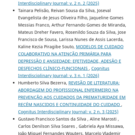
Interdisciplinary Journal: v. 2 n. 2 (2025)
Tainara Pelisão, Reivan Sousa da Silva, Joseval
Evangelista de Jesus Oliveira Filho, Jaqueline Gomes
Messias Franco, Arthur Fernando Gomes de Miranda,
Mateus Dreher Favero, Rosenildo Souza da Silva, Jose
Francisco de Sousa, Larissa Nunes de Assis Lacerda,
Kaline Kezia Piragibe Souto,
MODELOS DE CUIDADO
COLABORATIVO NA ATENÇÃO PRIMÁRIA PARA
DEPRESSÃO E ANSIEDADE: EFETIVIDADE, ADESÃO E
DESFECHOS CLÍNICO-FUNCIONAIS
,
Cognitus
Interdisciplinary Journal: v. 3 n. 1 (2026)
Humberto Silva Bezerra,
REVISÃO DE LITERATURA:
ABORDAGEM DO PROFISSIONAL ENFERMEIRO NA
PREVENÇÃO AOS CUIDADOS DA PREMATURIDADE EM
RECÉM NASCIDOS E CONTINUIDADE DO CUIDADO
,
Cognitus Interdisciplinary Journal: v. 2 n. 3 (2025)
Gustavo Francisco Santos da Silva , Aline Marosti ,
Carlos Denilson Silva Soares , Gabriela Aya Missawa,
João Miguel Fernandes Wouters, Marcelo Vlademir