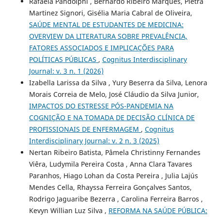
Rafaela Pandolphi , Bernardo Ribeiro Marques, Pietra
Martinez Signori, Gisélia Maria Cabral de Oliveira,
SAÚDE MENTAL DE ESTUDANTES DE MEDICINA:
OVERVIEW DA LITERATURA SOBRE PREVALÊNCIA,
FATORES ASSOCIADOS E IMPLICAÇÕES PARA
POLÍTICAS PÚBLICAS
,
Cognitus Interdisciplinary
Journal: v. 3 n. 1 (2026)
Izabella Larissa da Silva , Yury Beserra da Silva, Lenora
Morais Correia de Melo, José Cláudio da Silva Junior,
IMPACTOS DO ESTRESSE PÓS-PANDEMIA NA
COGNIÇÃO E NA TOMADA DE DECISÃO CLÍNICA DE
PROFISSIONAIS DE ENFERMAGEM
,
Cognitus
Interdisciplinary Journal: v. 2 n. 3 (2025)
Nertan Ribeiro Batista, Pâmela Christinny Fernandes
Viêra, Ludymila Pereira Costa , Anna Clara Tavares
Paranhos, Hiago Lohan da Costa Pereira , Julia Lajús
Mendes Cella, Rhayssa Ferreira Gonçalves Santos,
Rodrigo Jaguaribe Bezerra , Carolina Ferreira Barros ,
Kevyn Willian Luz Silva ,
REFORMA NA SAÚDE PÚBLICA: