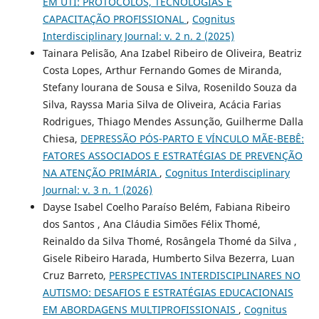
EM UTI: PROTOCOLOS, TECNOLOGIAS E
CAPACITAÇÃO PROFISSIONAL
,
Cognitus
Interdisciplinary Journal: v. 2 n. 2 (2025)
Tainara Pelisão, Ana Izabel Ribeiro de Oliveira, Beatriz
Costa Lopes, Arthur Fernando Gomes de Miranda,
Stefany lourana de Sousa e Silva, Rosenildo Souza da
Silva, Rayssa Maria Silva de Oliveira, Acácia Farias
Rodrigues, Thiago Mendes Assunção, Guilherme Dalla
Chiesa,
DEPRESSÃO PÓS-PARTO E VÍNCULO MÃE-BEBÊ:
FATORES ASSOCIADOS E ESTRATÉGIAS DE PREVENÇÃO
NA ATENÇÃO PRIMÁRIA
,
Cognitus Interdisciplinary
Journal: v. 3 n. 1 (2026)
Dayse Isabel Coelho Paraíso Belém, Fabiana Ribeiro
dos Santos , Ana Cláudia Simões Félix Thomé,
Reinaldo da Silva Thomé, Rosângela Thomé da Silva ,
Gisele Ribeiro Harada, Humberto Silva Bezerra, Luan
Cruz Barreto,
PERSPECTIVAS INTERDISCIPLINARES NO
AUTISMO: DESAFIOS E ESTRATÉGIAS EDUCACIONAIS
EM ABORDAGENS MULTIPROFISSIONAIS
,
Cognitus