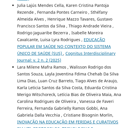
Julia Lajús Mendes Cella, Karen Cristina Pantoja
Rezende , Fernanda Pontes Carneiro , Sthéfany
Almeida Alves , Henrique Mazzo Tavares, Gustavo
Francisco Santos da Silva , Thiago Andrade Vieira ,
Rodrigo Jaguaribe Bezerra , Isabelle Moreira
Cavalcante, Luisa Lyra Rodrigues ,
EDUCAÇÃO
POPULAR EM SAÚDE NO CONTEXTO DO SISTEMA
ÚNICO DE SAÚDE (SUS)
,
Cognitus Interdisciplinary
Journal: v. 2 n. 2 (2025)
Lara Milene Mafra Ramos , Walisson Rodrigo dos
Santos Souza, Layla Joventina Fdima Chehab Da Silva
Lima Dias, Luan Cruz Barreto, Tiago Alves de Araujo,
Karla Leticia Santos da Silva Costa, Eduarda Cristina
Merigo Witschoreck, Letícia Bias de Oliveira Maia, Ana
Carolina Rodrigues de Oliveira , Vanessa de Faveri
Ferreira, Fernanda Gabrielly Ramos Gobbi, Ana
Gabriela Dalla Vecchia , Cristiane Bisognin Morlin,
INOVAÇÃO NA EDUCAÇÃO EM FERIDAS E CURATIVOS