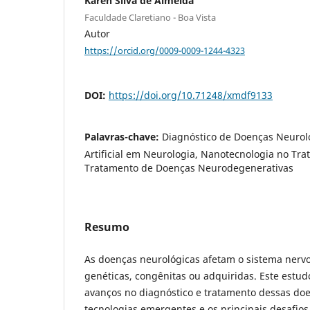
Karen Silva de Almeida
Faculdade Claretiano - Boa Vista
Autor
https://orcid.org/0009-0009-1244-4323
DOI:
https://doi.org/10.71248/xmdf9133
Palavras-chave:
Diagnóstico de Doenças Neuroló
Artificial em Neurologia, Nanotecnologia no Tr
Tratamento de Doenças Neurodegenerativas
Resumo
As doenças neurológicas afetam o sistema nerv
genéticas, congênitas ou adquiridas. Este estudo
avanços no diagnóstico e tratamento dessas do
tecnologias emergentes e os principais desafios