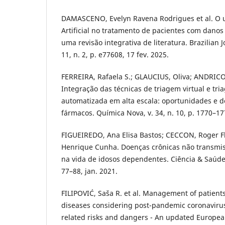
DAMASCENO, Evelyn Ravena Rodrigues et al. O u
Artificial no tratamento de pacientes com danos
uma revisão integrativa de literatura. Brazilian 
11, n. 2, p. e77608, 17 fev. 2025.
FERREIRA, Rafaela S.; GLAUCIUS, Oliva; ANDRIC
Integração das técnicas de triagem virtual e tri
automatizada em alta escala: oportunidades e 
fármacos. Química Nova, v. 34, n. 10, p. 1770–17
FIGUEIREDO, Ana Elisa Bastos; CECCON, Roger F
Henrique Cunha. Doenças crônicas não transmiss
na vida de idosos dependentes. Ciência & Saúde Co
77–88, jan. 2021.
FILIPOVIĆ, Saša R. et al. Management of patient
diseases considering post-pandemic coronaviru
related risks and dangers - An updated Europe