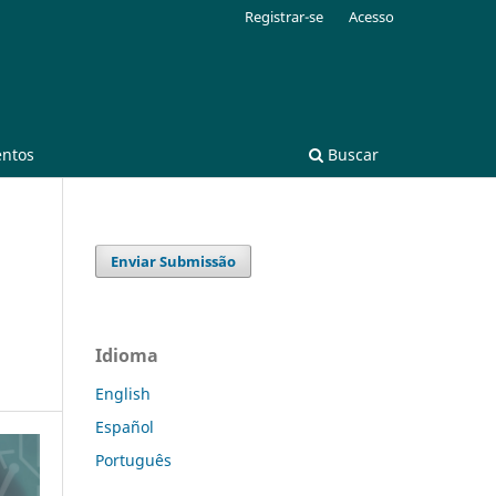
Registrar-se
Acesso
entos
Buscar
Enviar Submissão
Idioma
English
Español
Português