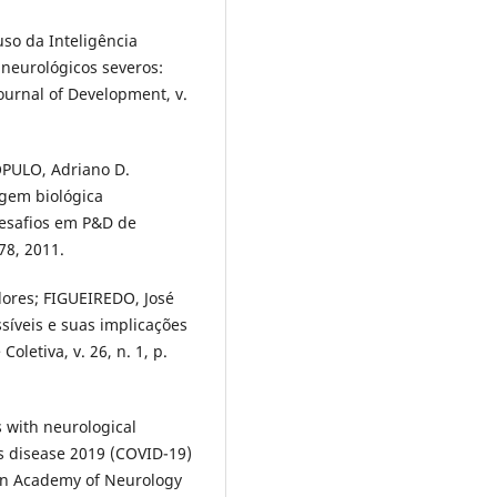
so da Inteligência
 neurológicos severos:
Journal of Development, v.
OPULO, Adriano D.
agem biológica
desafios em P&D de
78, 2011.
lores; FIGUEIREDO, José
íveis e suas implicações
letiva, v. 26, n. 1, p.
s with neurological
s disease 2019 (COVID-19)
an Academy of Neurology