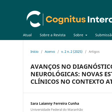
Atual
Sobre a Revista
Sobre
Submissã
Início
/
Acervo
/
v. 2 n. 2 (2025)
/
Artigos
AVANÇOS NO DIAGNÓSTIC
NEUROLÓGICAS: NOVAS EST
CLÍNICOS NO CONTEXTO A
Sara Laianny Ferreira Cunha
Universidade Federal do Maranhão