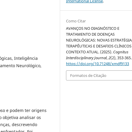
International License
.
Como Citar
AVANÇOS NO DIAGNÓSTICO E
TRATAMENTO DE DOENÇAS
NEUROLÓGICAS: NOVAS ESTRATÉGIA
TERAPÊUTICAS E DESAFIOS CLÍNICO
CONTEXTO ATUAL. (2025).
Cognitus
Interdisciplinary Journal
,
2
(2), 353-365.
gicas, Inteligência
https://doi.org/10.71248/xmdf9133
atamento Neurológico,
Formatos de Citação
oso e podem ter origens
 objetiva analisar os
enças, descrevendo
 enfrentados. Foi