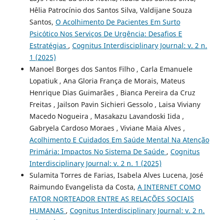
Hêlia Patrocínio dos Santos Silva, Valdijane Souza
Santos,
O Acolhimento De Pacientes Em Surto
Psicótico Nos Serviços De Urgência: Desafios E
Estratégias
,
Cognitus Interdisciplinary Journal: v. 2 n.
1 (2025)
Manoel Borges dos Santos Filho , Carla Emanuele
Lopatiuk , Ana Gloria França de Morais, Mateus
Henrique Dias Guimarães , Bianca Pereira da Cruz
Freitas , Jailson Pavin Sichieri Gessolo , Laisa Viviany
Macedo Nogueira , Masakazu Lavandoski Iida ,
Gabryela Cardoso Moraes , Viviane Maia Alves ,
Acolhimento E Cuidados Em Saúde Mental Na Atenção
Primária: Impactos No Sistema De Saúde
,
Cognitus
Interdisciplinary Journal: v. 2 n. 1 (2025)
Sulamita Torres de Farias, Isabela Alves Lucena, José
Raimundo Evangelista da Costa,
A INTERNET COMO
FATOR NORTEADOR ENTRE AS RELAÇÕES SOCIAIS
HUMANAS
,
Cognitus Interdisciplinary Journal: v. 2 n.