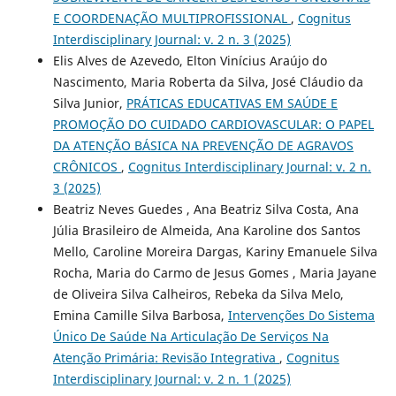
E COORDENAÇÃO MULTIPROFISSIONAL
,
Cognitus
Interdisciplinary Journal: v. 2 n. 3 (2025)
Elis Alves de Azevedo, Elton Vinícius Araújo do
Nascimento, Maria Roberta da Silva, José Cláudio da
Silva Junior,
PRÁTICAS EDUCATIVAS EM SAÚDE E
PROMOÇÃO DO CUIDADO CARDIOVASCULAR: O PAPEL
DA ATENÇÃO BÁSICA NA PREVENÇÃO DE AGRAVOS
CRÔNICOS
,
Cognitus Interdisciplinary Journal: v. 2 n.
3 (2025)
Beatriz Neves Guedes , Ana Beatriz Silva Costa, Ana
Júlia Brasileiro de Almeida, Ana Karoline dos Santos
Mello, Caroline Moreira Dargas, Kariny Emanuele Silva
Rocha, Maria do Carmo de Jesus Gomes , Maria Jayane
de Oliveira Silva Calheiros, Rebeka da Silva Melo,
Emina Camille Silva Barbosa,
Intervenções Do Sistema
Único De Saúde Na Articulação De Serviços Na
Atenção Primária: Revisão Integrativa
,
Cognitus
Interdisciplinary Journal: v. 2 n. 1 (2025)