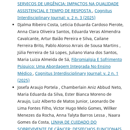
SERVIÇOS DE URGÊNCIA: IMPACTOS NA QUALIDADE
ASSISTENCIAL E TEMPO DE RESPOSTA
,
Cognitus
Interdisciplinary Journal: v. 2 n. 3 (2025)
Djalma Ribeiro Costa, Leticia Eduarda Cardoso Pierote,
Anna Clara Oliveira Santos, Eduarda Veras Almendra
Cavalcante, Artur Baião Pereira e Silva, Cailane
Ferreira Brito, Pablo Alonso Arrais de Sousa Martins ,
Júlia Ferreira de Sá Lopes, Juliano Viana dos Santos,
Maria Luiza Almeida de Sá,
Fibromialgia E Sofrimento
Psíquico: Uma Abordagem Integrada No Ensino
Médico
,
Cognitus Interdisciplinary Journal: v. 2 n. 1
(2025)
Josefa Araujo Portela , Chamberlain Aniz Abbud Neto,
Maria Eduarda da Silva, Ester Bianca Moreno de
Araujo, Luiz Alberto de Matos Junior, Leonardo De
Lima Fontes Filho, Victor Hugo Melo Gomes, Willker
Menezes da Rocha, Anna Talyta Barros Lessa , Naara
Gomes da Costa,
LINHA DE CUIDADO DO
SOBREVIVENTE DE CÂNCER: DESFECHOS FUNCIONAIS