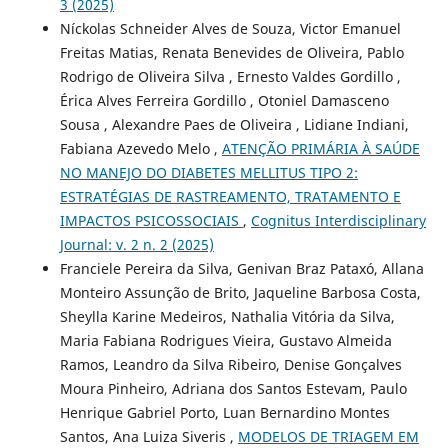
3 (2025)
Níckolas Schneider Alves de Souza, Victor Emanuel
Freitas Matias, Renata Benevides de Oliveira, Pablo
Rodrigo de Oliveira Silva , Ernesto Valdes Gordillo ,
Érica Alves Ferreira Gordillo , Otoniel Damasceno
Sousa , Alexandre Paes de Oliveira , Lidiane Indiani,
Fabiana Azevedo Melo ,
ATENÇÃO PRIMÁRIA À SAÚDE
NO MANEJO DO DIABETES MELLITUS TIPO 2:
ESTRATÉGIAS DE RASTREAMENTO, TRATAMENTO E
IMPACTOS PSICOSSOCIAIS
,
Cognitus Interdisciplinary
Journal: v. 2 n. 2 (2025)
Franciele Pereira da Silva, Genivan Braz Pataxó, Allana
Monteiro Assunção de Brito, Jaqueline Barbosa Costa,
Sheylla Karine Medeiros, Nathalia Vitória da Silva,
Maria Fabiana Rodrigues Vieira, Gustavo Almeida
Ramos, Leandro da Silva Ribeiro, Denise Gonçalves
Moura Pinheiro, Adriana dos Santos Estevam, Paulo
Henrique Gabriel Porto, Luan Bernardino Montes
Santos, Ana Luiza Siveris ,
MODELOS DE TRIAGEM EM