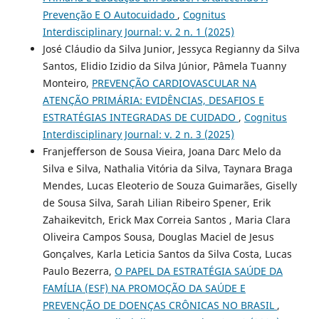
Prevenção E O Autocuidado
,
Cognitus
Interdisciplinary Journal: v. 2 n. 1 (2025)
José Cláudio da Silva Junior, Jessyca Regianny da Silva
Santos, Elidio Izidio da Silva Júnior, Pâmela Tuanny
Monteiro,
PREVENÇÃO CARDIOVASCULAR NA
ATENÇÃO PRIMÁRIA: EVIDÊNCIAS, DESAFIOS E
ESTRATÉGIAS INTEGRADAS DE CUIDADO
,
Cognitus
Interdisciplinary Journal: v. 2 n. 3 (2025)
Franjefferson de Sousa Vieira, Joana Darc Melo da
Silva e Silva, Nathalia Vitória da Silva, Taynara Braga
Mendes, Lucas Eleoterio de Souza Guimarães, Giselly
de Sousa Silva, Sarah Lilian Ribeiro Spener, Erik
Zahaikevitch, Erick Max Correia Santos , Maria Clara
Oliveira Campos Sousa, Douglas Maciel de Jesus
Gonçalves, Karla Leticia Santos da Silva Costa, Lucas
Paulo Bezerra,
O PAPEL DA ESTRATÉGIA SAÚDE DA
FAMÍLIA (ESF) NA PROMOÇÃO DA SAÚDE E
PREVENÇÃO DE DOENÇAS CRÔNICAS NO BRASIL
,