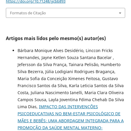
https://doi.org/10.71248/jjcbb893
Formatos de Citação
Artigos mais lidos pelo mesmo(s) autor(es)
Bárbara Monique Alves Desidério, Linccon Fricks
Hernandes, Jayne Ketlen Souza Santana Bacelar ,
Jefersson da Silva França, Tainara Pelisão, Humberto
Silva Bezerra, Júlia Lodigiani Rodrigues Bragança,
Maria Sofia da Conceição Ximenes Feitosa, Gustavo
Francisco Santos da Silva, Karla Leticia Santos da Silva
Costa, Juliana Nascimento Ianelli, Maria Clara Oliveira
Campos Sousa, Layla Joventina Fdima Chehab Da Silva
Lima Dias,
IMPACTO DAS INTERVENÇÕES
PSICOEDUCATIVAS NO BEM-ESTAR PSICOLÓGICO DE
MÃES E BEBÊS: UMA ABORDAGEM INTEGRADA PARA A
PROMOÇÃO DA SAÚDE MENTAL MATERNO-