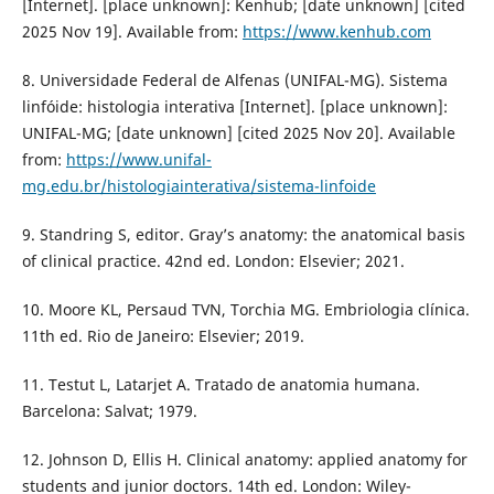
[Internet]. [place unknown]: Kenhub; [date unknown] [cited
2025 Nov 19]. Available from:
https://www.kenhub.com
8. Universidade Federal de Alfenas (UNIFAL-MG). Sistema
linfóide: histologia interativa [Internet]. [place unknown]:
UNIFAL-MG; [date unknown] [cited 2025 Nov 20]. Available
from:
https://www.unifal-
mg.edu.br/histologiainterativa/sistema-linfoide
9. Standring S, editor. Gray’s anatomy: the anatomical basis
of clinical practice. 42nd ed. London: Elsevier; 2021.
10. Moore KL, Persaud TVN, Torchia MG. Embriologia clínica.
11th ed. Rio de Janeiro: Elsevier; 2019.
11. Testut L, Latarjet A. Tratado de anatomia humana.
Barcelona: Salvat; 1979.
12. Johnson D, Ellis H. Clinical anatomy: applied anatomy for
students and junior doctors. 14th ed. London: Wiley-