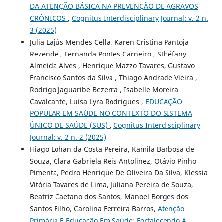
DA ATENÇÃO BÁSICA NA PREVENÇÃO DE AGRAVOS
CRÔNICOS
,
Cognitus Interdisciplinary Journal: v. 2 n.
3 (2025)
Julia Lajús Mendes Cella, Karen Cristina Pantoja
Rezende , Fernanda Pontes Carneiro , Sthéfany
Almeida Alves , Henrique Mazzo Tavares, Gustavo
Francisco Santos da Silva , Thiago Andrade Vieira ,
Rodrigo Jaguaribe Bezerra , Isabelle Moreira
Cavalcante, Luisa Lyra Rodrigues ,
EDUCAÇÃO
POPULAR EM SAÚDE NO CONTEXTO DO SISTEMA
ÚNICO DE SAÚDE (SUS)
,
Cognitus Interdisciplinary
Journal: v. 2 n. 2 (2025)
Hiago Lohan da Costa Pereira, Kamila Barbosa de
Souza, Clara Gabriela Reis Antolinez, Otávio Pinho
Pimenta, Pedro Henrique De Oliveira Da Silva, Klessia
Vitória Tavares de Lima, Juliana Pereira de Souza,
Beatriz Caetano dos Santos, Manoel Borges dos
Santos Filho, Carolina Ferreira Barros,
Atenção
Primária E Educação Em Saúde: Fortalecendo A