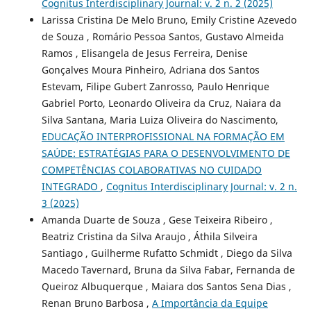
Cognitus Interdisciplinary Journal: v. 2 n. 2 (2025)
Larissa Cristina De Melo Bruno, Emily Cristine Azevedo
de Souza , Romário Pessoa Santos, Gustavo Almeida
Ramos , Elisangela de Jesus Ferreira, Denise
Gonçalves Moura Pinheiro, Adriana dos Santos
Estevam, Filipe Gubert Zanrosso, Paulo Henrique
Gabriel Porto, Leonardo Oliveira da Cruz, Naiara da
Silva Santana, Maria Luiza Oliveira do Nascimento,
EDUCAÇÃO INTERPROFISSIONAL NA FORMAÇÃO EM
SAÚDE: ESTRATÉGIAS PARA O DESENVOLVIMENTO DE
COMPETÊNCIAS COLABORATIVAS NO CUIDADO
INTEGRADO
,
Cognitus Interdisciplinary Journal: v. 2 n.
3 (2025)
Amanda Duarte de Souza , Gese Teixeira Ribeiro ,
Beatriz Cristina da Silva Araujo , Áthila Silveira
Santiago , Guilherme Rufatto Schmidt , Diego da Silva
Macedo Tavernard, Bruna da Silva Fabar, Fernanda de
Queiroz Albuquerque , Maiara dos Santos Sena Dias ,
Renan Bruno Barbosa ,
A Importância da Equipe