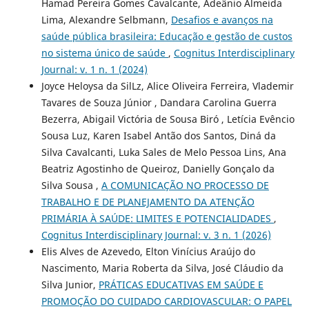
Hamad Pereira Gomes Cavalcante, Adeânio Almeida
Lima, Alexandre Selbmann,
Desafios e avanços na
saúde pública brasileira: Educação e gestão de custos
no sistema único de saúde
,
Cognitus Interdisciplinary
Journal: v. 1 n. 1 (2024)
Joyce Heloysa da SilLz, Alice Oliveira Ferreira, Vlademir
Tavares de Souza Júnior , Dandara Carolina Guerra
Bezerra, Abigail Victória de Sousa Biró , Letícia Evêncio
Sousa Luz, Karen Isabel Antão dos Santos, Diná da
Silva Cavalcanti, Luka Sales de Melo Pessoa Lins, Ana
Beatriz Agostinho de Queiroz, Danielly Gonçalo da
Silva Sousa ,
A COMUNICAÇÃO NO PROCESSO DE
TRABALHO E DE PLANEJAMENTO DA ATENÇÃO
PRIMÁRIA À SAÚDE: LIMITES E POTENCIALIDADES
,
Cognitus Interdisciplinary Journal: v. 3 n. 1 (2026)
Elis Alves de Azevedo, Elton Vinícius Araújo do
Nascimento, Maria Roberta da Silva, José Cláudio da
Silva Junior,
PRÁTICAS EDUCATIVAS EM SAÚDE E
PROMOÇÃO DO CUIDADO CARDIOVASCULAR: O PAPEL