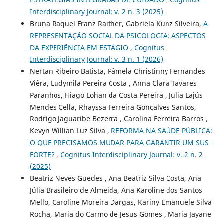
Interdisciplinary Journal: v. 2 n. 3 (2025)
Bruna Raquel Franz Raither, Gabriela Kunz Silveira,
A
REPRESENTAÇÃO SOCIAL DA PSICOLOGIA: ASPECTOS
DA EXPERIÊNCIA EM ESTÁGIO
,
Cognitus
Interdisciplinary Journal: v. 3 n. 1 (2026)
Nertan Ribeiro Batista, Pâmela Christinny Fernandes
Viêra, Ludymila Pereira Costa , Anna Clara Tavares
Paranhos, Hiago Lohan da Costa Pereira , Julia Lajús
Mendes Cella, Rhayssa Ferreira Gonçalves Santos,
Rodrigo Jaguaribe Bezerra , Carolina Ferreira Barros ,
Kevyn Willian Luz Silva ,
REFORMA NA SAÚDE PÚBLICA:
O QUE PRECISAMOS MUDAR PARA GARANTIR UM SUS
FORTE?
,
Cognitus Interdisciplinary Journal: v. 2 n. 2
(2025)
Beatriz Neves Guedes , Ana Beatriz Silva Costa, Ana
Júlia Brasileiro de Almeida, Ana Karoline dos Santos
Mello, Caroline Moreira Dargas, Kariny Emanuele Silva
Rocha, Maria do Carmo de Jesus Gomes , Maria Jayane