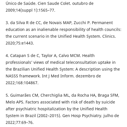
Único de Saúde. Cien Saude Colet. outubro de
2009;14(suppl 1):1565–77.
3. da Silva R de CC, de Novais MAP, Zucchi P. Permanent
education as an inalienable responsibility of health councils:
the current scenario in the Unified Health System. Clinics.
2020;75:e1443.
4. Catapan S de C, Taylor A, Calvo MCM. Health
professionals’ views of medical teleconsultation uptake in
the Brazilian Unified Health System: A description using the
NASSS framework. Int J Med Inform. dezembro de
2022;168:104867.
5. Guimarães CM, Cherchiglia ML, da Rocha HA, Braga SFM,
Melo APS. Factors associated with risk of death by suicide
after psychiatric hospitalization by the Unified Health
System in Brazil (2002–2015). Gen Hosp Psychiatry. julho de
2022;77:69–76.