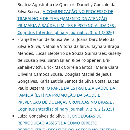
Beatriz Agostinho de Queiroz, Danielly Gonçalo da
Silva Sousa ,
A COMUNICAÇÃO NO PROCESSO DE
TRABALHO E DE PLANEJAMENTO DA ATENÇÃO
PRIMÁRIA À SAÚDE: LIMITES E POTENCIALIDADES
,
Cognitus Interdisciplinary Journal: v. 3 n. 1 (2026)
Franjefferson de Sousa Vieira, Joana Darc Melo da
Silva e Silva, Nathalia Vitória da Silva, Taynara Braga
Mendes, Lucas Eleoterio de Souza Guimarães, Giselly
de Sousa Silva, Sarah Lilian Ribeiro Spener, Erik
Zahaikevitch, Erick Max Correia Santos , Maria Clara
Oliveira Campos Sousa, Douglas Maciel de Jesus
Gonçalves, Karla Leticia Santos da Silva Costa, Lucas
Paulo Bezerra,
O PAPEL DA ESTRATÉGIA SAÚDE DA
FAMÍLIA (ESF) NA PROMOÇÃO DA SAÚDE E
PREVENÇÃO DE DOENÇAS CRÔNICAS NO BRASIL
,
Cognitus Interdisciplinary Journal: v. 2 n. 2 (2025)
Luiza Gonçalves da Silva,
TECNOLOGIAS DE
REPRODUÇÃO ASSISTIDA COMO DIREITO
REPRODUTIVO: DESAFIOS DO ACESSO NO SISTEMA