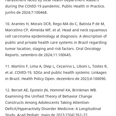
during the COVID-19 pandemic. Public Health in Practice.
junho de 2024;7:100468.
10. Arantes H, Morais DCR, Rego MA do C, Batista P de M,
Marcelino CP, Almeida MF, et al. Head and neck squamous
cell carcinoma epidemiology at diagnosis: A description of
public and private health care systems in Brazil regarding
tumor location, staging and risk factors. Oral Oncology
Reports. setembro de 2024;11:100645.
11. Martins F, Lima A, Diep L, Cezarino L, Liboni L, Tostes R,
et al. COVID-19, SDGs and public health systems: Linkages
in Brazil. Health Policy Open. dezembro de 2023;4:100090.
12. Berset AE, Epstein JN, Hommel KA, Brinkman WB.
Examining the Unified Theory of Behavior Change
Constructs Among Adolescents Taking Attention-
Deficit/Hyperactivity Disorder Medicine: A Longitudinal
Study. Acad Pediatr. maio de 2023;23(4):762–72.