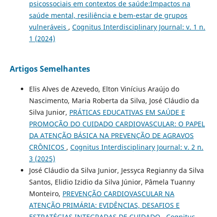
psicossociais em contextos de saúde:Impactos na
saúde mental, resiliência e bem-estar de grupos
vulneráveis
,
Cognitus Interdisciplinary Journal: v. 1 n.
1 (2024)
Artigos Semelhantes
Elis Alves de Azevedo, Elton Vinícius Araújo do
Nascimento, Maria Roberta da Silva, José Cláudio da
Silva Junior,
PRÁTICAS EDUCATIVAS EM SAÚDE E
PROMOÇÃO DO CUIDADO CARDIOVASCULAR: O PAPEL
DA ATENÇÃO BÁSICA NA PREVENÇÃO DE AGRAVOS
CRÔNICOS
,
Cognitus Interdisciplinary Journal: v. 2 n.
3 (2025)
José Cláudio da Silva Junior, Jessyca Regianny da Silva
Santos, Elidio Izidio da Silva Júnior, Pâmela Tuanny
Monteiro,
PREVENÇÃO CARDIOVASCULAR NA
ATENÇÃO PRIMÁRIA: EVIDÊNCIAS, DESAFIOS E
ESTRATÉGIAS INTEGRADAS DE CUIDADO
,
Cognitus