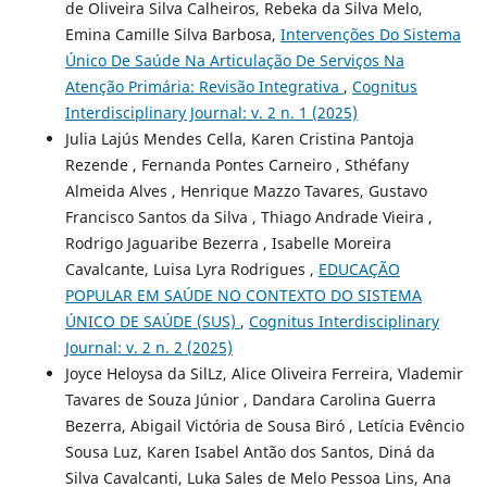
de Oliveira Silva Calheiros, Rebeka da Silva Melo,
Emina Camille Silva Barbosa,
Intervenções Do Sistema
Único De Saúde Na Articulação De Serviços Na
Atenção Primária: Revisão Integrativa
,
Cognitus
Interdisciplinary Journal: v. 2 n. 1 (2025)
Julia Lajús Mendes Cella, Karen Cristina Pantoja
Rezende , Fernanda Pontes Carneiro , Sthéfany
Almeida Alves , Henrique Mazzo Tavares, Gustavo
Francisco Santos da Silva , Thiago Andrade Vieira ,
Rodrigo Jaguaribe Bezerra , Isabelle Moreira
Cavalcante, Luisa Lyra Rodrigues ,
EDUCAÇÃO
POPULAR EM SAÚDE NO CONTEXTO DO SISTEMA
ÚNICO DE SAÚDE (SUS)
,
Cognitus Interdisciplinary
Journal: v. 2 n. 2 (2025)
Joyce Heloysa da SilLz, Alice Oliveira Ferreira, Vlademir
Tavares de Souza Júnior , Dandara Carolina Guerra
Bezerra, Abigail Victória de Sousa Biró , Letícia Evêncio
Sousa Luz, Karen Isabel Antão dos Santos, Diná da
Silva Cavalcanti, Luka Sales de Melo Pessoa Lins, Ana