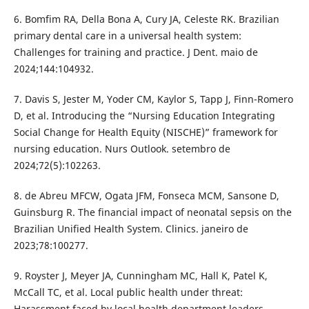
6. Bomfim RA, Della Bona A, Cury JA, Celeste RK. Brazilian
primary dental care in a universal health system:
Challenges for training and practice. J Dent. maio de
2024;144:104932.
7. Davis S, Jester M, Yoder CM, Kaylor S, Tapp J, Finn-Romero
D, et al. Introducing the “Nursing Education Integrating
Social Change for Health Equity (NISCHE)” framework for
nursing education. Nurs Outlook. setembro de
2024;72(5):102263.
8. de Abreu MFCW, Ogata JFM, Fonseca MCM, Sansone D,
Guinsburg R. The financial impact of neonatal sepsis on the
Brazilian Unified Health System. Clinics. janeiro de
2023;78:100277.
9. Royster J, Meyer JA, Cunningham MC, Hall K, Patel K,
McCall TC, et al. Local public health under threat:
Harassment faced by local health department leaders