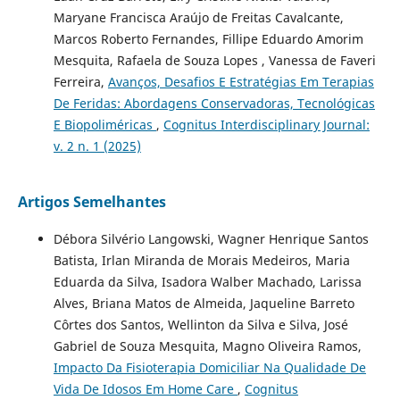
Maryane Francisca Araújo de Freitas Cavalcante,
Marcos Roberto Fernandes, Fillipe Eduardo Amorim
Mesquita, Rafaela de Souza Lopes , Vanessa de Faveri
Ferreira,
Avanços, Desafios E Estratégias Em Terapias
De Feridas: Abordagens Conservadoras, Tecnológicas
E Biopoliméricas
,
Cognitus Interdisciplinary Journal:
v. 2 n. 1 (2025)
Artigos Semelhantes
Débora Silvério Langowski, Wagner Henrique Santos
Batista, Irlan Miranda de Morais Medeiros, Maria
Eduarda da Silva, Isadora Walber Machado, Larissa
Alves, Briana Matos de Almeida, Jaqueline Barreto
Côrtes dos Santos, Wellinton da Silva e Silva, José
Gabriel de Souza Mesquita, Magno Oliveira Ramos,
Impacto Da Fisioterapia Domiciliar Na Qualidade De
Vida De Idosos Em Home Care
,
Cognitus