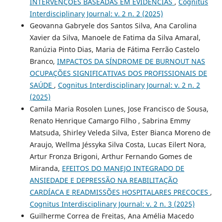
INTERVENÇÕES BASEADAS EM EVIDÊNCIAS
,
Cognitus
Interdisciplinary Journal: v. 2 n. 2 (2025)
Geovanna Gabryele dos Santos Silva, Ana Carolina
Xavier da Silva, Manoele de Fatima da Silva Amaral,
Ranúzia Pinto Dias, Maria de Fátima Ferrão Castelo
Branco,
IMPACTOS DA SÍNDROME DE BURNOUT NAS
OCUPAÇÕES SIGNIFICATIVAS DOS PROFISSIONAIS DE
SAÚDE
,
Cognitus Interdisciplinary Journal: v. 2 n. 2
(2025)
Camila Maria Rosolen Lunes, Jose Francisco de Sousa,
Renato Henrique Camargo Filho , Sabrina Emmy
Matsuda, Shirley Veleda Silva, Ester Bianca Moreno de
Araujo, Wellma Jéssyka Silva Costa, Lucas Eilert Nora,
Artur Fronza Brigoni, Arthur Fernando Gomes de
Miranda,
EFEITOS DO MANEJO INTEGRADO DE
ANSIEDADE E DEPRESSÃO NA REABILITAÇÃO
CARDÍACA E READMISSÕES HOSPITALARES PRECOCES
,
Cognitus Interdisciplinary Journal: v. 2 n. 3 (2025)
Guilherme Correa de Freitas, Ana Amélia Macedo