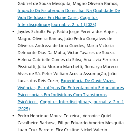
Gabriel de Souza Mesquita, Magno Oliveira Ramos,
Impacto Da Fisioterapia Domiciliar Na Qualidade De
Vida De Idosos Em Home Care
,
Cognitus
Interdisciplinary Journal: v. 2 n. 1 (2025)
Jaydes Schultz Fuly, Pablo Jorge Pereira dos Anjos ,
Magno Oliveira Ramos, João Pedro Gonçalves de
Oliveira, Andreza de Lima Guedes, Maria Victoria
Delmonte Dias Da Motta, Victor Tavares de Souza,
Helena Gabrielle Gomes da Silva, Ana Livia Ferreira
Pissinatti, Júlia Muraro Marchetti, Romaryo Mareco
Alves de Sá, Peter William Acosta Assumpção, João
Lucas dos Reis Cozer,
Experiência De Ouvir Vozes:
Vivências, Estratégias De Enfrentamento E Apoiadores
Psicossociais Em Indivíduos Com Transtornos
Psicóticos
,
Cognitus Interdisciplinary Journal: v. 2 n. 1
(2025)
Pedro Henrique Moura Teixeira , Veronice Quieli
Cavalheiro Barbosa, Fillipe Eduardo Amorim Mesquita,
Luan Cruz Barreto, Elry Cristine Nickel Valerio,