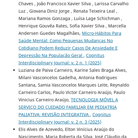
Chaves , João Francisco Xavier Silva , Larissa Carvalho
Luz , Giovana Diniz Jorge , Renata Teixeira Leal ,
Mariana Ramos Gonzaga , Luísa Lage Schichman ,
Henrique Gouvêa Rates, Sofia Xavier Silva , Marcella
Andersen Guedes Magalhães,
Micro-Hábitos Para
Saúde Mental: Como Pequenas Mudanças No
Cotidiano Podem Reduzir Casos De Ansiedade E
Depressão Na População Geral
,
Cognitus
Interdisciplinary Journal: v. 2 n. 1 (2025)
Luziana de Paiva Carneiro, Karine Sales Braga Alves,
Milani Vasconcelos Gadelha, Antonia Rodrigues
Santana, Samia Vasconcelos Marques Leite, Reynaldo
Carneiro Carlos, Paulo Victor Carneiro Araújo, Paulo
Vinicius Carneiro Araújo,
TECNOLOGIA MÓVEL A
SERVIÇO DO CUIDADO FAMILIAR EM PEDIATRIA
PALIATIVA: REVISÃO INTEGRATIVA
,
Cognitus
Interdisciplinary Journal: v. 2 n. 3 (2025)
Elis Alves de Azevedo, Elton Vinícius Araújo do
Nascimento, Maria Roberta da Silva, José Cláudio da