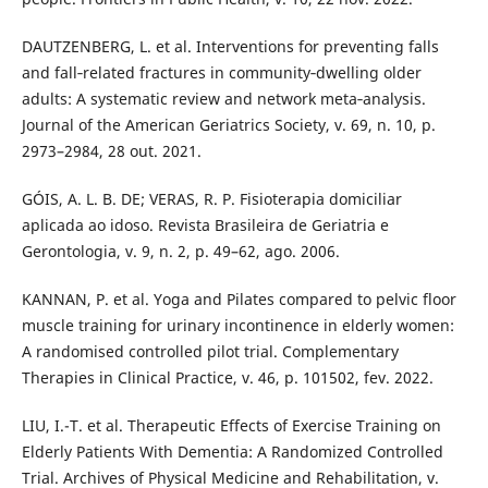
DAUTZENBERG, L. et al. Interventions for preventing falls
and fall‐related fractures in community‐dwelling older
adults: A systematic review and network meta‐analysis.
Journal of the American Geriatrics Society, v. 69, n. 10, p.
2973–2984, 28 out. 2021.
GÓIS, A. L. B. DE; VERAS, R. P. Fisioterapia domiciliar
aplicada ao idoso. Revista Brasileira de Geriatria e
Gerontologia, v. 9, n. 2, p. 49–62, ago. 2006.
KANNAN, P. et al. Yoga and Pilates compared to pelvic floor
muscle training for urinary incontinence in elderly women:
A randomised controlled pilot trial. Complementary
Therapies in Clinical Practice, v. 46, p. 101502, fev. 2022.
LIU, I.-T. et al. Therapeutic Effects of Exercise Training on
Elderly Patients With Dementia: A Randomized Controlled
Trial. Archives of Physical Medicine and Rehabilitation, v.