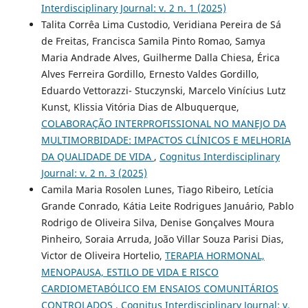
Interdisciplinary Journal: v. 2 n. 1 (2025)
Talita Corrêa Lima Custodio, Veridiana Pereira de Sá
de Freitas, Francisca Samila Pinto Romao, Samya
Maria Andrade Alves, Guilherme Dalla Chiesa, Érica
Alves Ferreira Gordillo, Ernesto Valdes Gordillo,
Eduardo Vettorazzi- Stuczynski, Marcelo Vinícius Lutz
Kunst, Klissia Vitória Dias de Albuquerque,
COLABORAÇÃO INTERPROFISSIONAL NO MANEJO DA
MULTIMORBIDADE: IMPACTOS CLÍNICOS E MELHORIA
DA QUALIDADE DE VIDA
,
Cognitus Interdisciplinary
Journal: v. 2 n. 3 (2025)
Camila Maria Rosolen Lunes, Tiago Ribeiro, Letícia
Grande Conrado, Kátia Leite Rodrigues Januário, Pablo
Rodrigo de Oliveira Silva, Denise Gonçalves Moura
Pinheiro, Soraia Arruda, João Villar Souza Parisi Dias,
Victor de Oliveira Hortelio,
TERAPIA HORMONAL,
MENOPAUSA, ESTILO DE VIDA E RISCO
CARDIOMETABÓLICO EM ENSAIOS COMUNITÁRIOS
CONTROLADOS
,
Cognitus Interdisciplinary Journal: v.