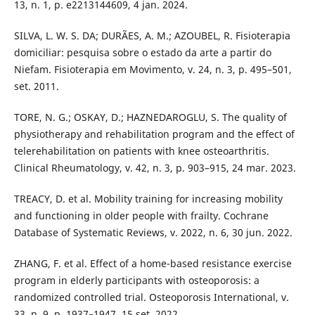
13, n. 1, p. e2213144609, 4 jan. 2024.
SILVA, L. W. S. DA; DURÃES, A. M.; AZOUBEL, R. Fisioterapia
domiciliar: pesquisa sobre o estado da arte a partir do
Niefam. Fisioterapia em Movimento, v. 24, n. 3, p. 495–501,
set. 2011.
TORE, N. G.; OSKAY, D.; HAZNEDAROGLU, S. The quality of
physiotherapy and rehabilitation program and the effect of
telerehabilitation on patients with knee osteoarthritis.
Clinical Rheumatology, v. 42, n. 3, p. 903–915, 24 mar. 2023.
TREACY, D. et al. Mobility training for increasing mobility
and functioning in older people with frailty. Cochrane
Database of Systematic Reviews, v. 2022, n. 6, 30 jun. 2022.
ZHANG, F. et al. Effect of a home-based resistance exercise
program in elderly participants with osteoporosis: a
randomized controlled trial. Osteoporosis International, v.
33, n. 9, p. 1937–1947, 15 set. 2022.