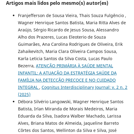
Artigos mais lidos pelo mesmo(s) autor(es)
Franjefferson de Sousa Vieira, Thais Souza Fulgêncio ,
Wagner Henrique Santos Batista, Maria Ritta Alves de
Araújo, Sérgio Ricardo de Jesus Sousa, Alessandro
Alho dos Prazeres, Lucas Eleoterio de Souza
Guimarães, Ana Carolina Rodrigues de Oliveira, Erik
Zahaikevitch, Maria Clara Oliveira Campos Sousa,
Karla Leticia Santos da Silva Costa, Lucas Paulo
Bezerra,
ATENÇÃO PRIMÁRIA À SAÚDE MENTAL
INFANTIL: A ATUAÇÃO DA ESTRATÉGIA SAÚDE DA
FAMÍLIA NA DETECÇÃO PRECOCE E NO CUIDADO
INTEGRAL
,
Cognitus Interdisciplinary Journal: v. 2 n. 2
(2025)
Débora Silvério Langowski, Wagner Henrique Santos
Batista, Irlan Miranda de Morais Medeiros, Maria
Eduarda da Silva, Isadora Walber Machado, Larissa
Alves, Briana Matos de Almeida, Jaqueline Barreto
Côrtes dos Santos, Wellinton da Silva e Silva, José