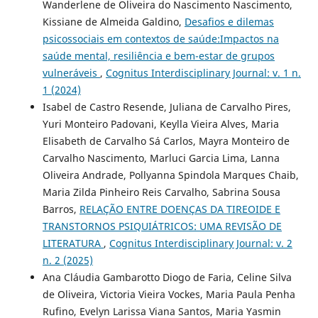
Wanderlene de Oliveira do Nascimento Nascimento,
Kissiane de Almeida Galdino,
Desafios e dilemas
psicossociais em contextos de saúde:Impactos na
saúde mental, resiliência e bem-estar de grupos
vulneráveis
,
Cognitus Interdisciplinary Journal: v. 1 n.
1 (2024)
Isabel de Castro Resende, Juliana de Carvalho Pires,
Yuri Monteiro Padovani, Keylla Vieira Alves, Maria
Elisabeth de Carvalho Sá Carlos, Mayra Monteiro de
Carvalho Nascimento, Marluci Garcia Lima, Lanna
Oliveira Andrade, Pollyanna Spindola Marques Chaib,
Maria Zilda Pinheiro Reis Carvalho, Sabrina Sousa
Barros,
RELAÇÃO ENTRE DOENÇAS DA TIREOIDE E
TRANSTORNOS PSIQUIÁTRICOS: UMA REVISÃO DE
LITERATURA
,
Cognitus Interdisciplinary Journal: v. 2
n. 2 (2025)
Ana Cláudia Gambarotto Diogo de Faria, Celine Silva
de Oliveira, Victoria Vieira Vockes, Maria Paula Penha
Rufino, Evelyn Larissa Viana Santos, Maria Yasmin