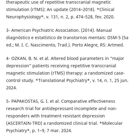
therapeutic use of repetitive transcranial magnetic
stimulation (rTMS): An update (2014–2018). *Clinical
Neurophysiology*, v. 131, n. 2, p. 474–528, fev. 2020.
3- American Psychiatric Association. (2014). Manual
diagnóstico e estatístico de transtornos mentais: DSM-5 (5a
ed.; M. I. C. Nascimento, Trad.). Porto Alegre, RS: Artmed.
4- OZKAN, B. N. et al. Altered blood parameters in “major
depression” patients receiving repetitive transcranial
magnetic stimulation (rTMS) therapy: a randomized case-
control study. *Translational Psychiatry*, v. 14, n. 1, 25 jun.
2024.
5- PAPAKOSTAS, G. I. et al. Comparative effectiveness
research trial for antidepressant incomplete and non-
responders with treatment resistant depression
(ASCERTAIN-TRD) a randomized clinical trial. *Molecular
Psychiatry*, p. 1–9, 7 mar. 2024.