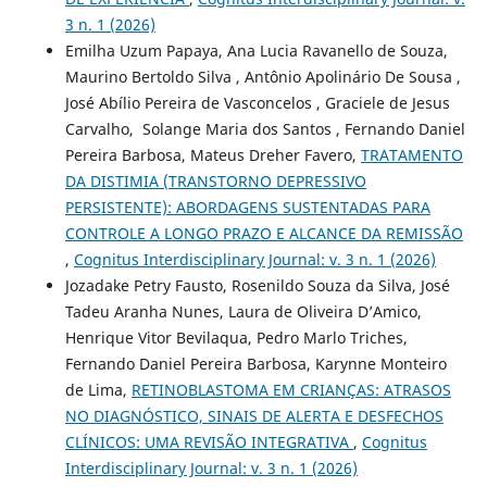
3 n. 1 (2026)
Emilha Uzum Papaya, Ana Lucia Ravanello de Souza,
Maurino Bertoldo Silva , Antônio Apolinário De Sousa ,
José Abílio Pereira de Vasconcelos , Graciele de Jesus
Carvalho, Solange Maria dos Santos , Fernando Daniel
Pereira Barbosa, Mateus Dreher Favero,
TRATAMENTO
DA DISTIMIA (TRANSTORNO DEPRESSIVO
PERSISTENTE): ABORDAGENS SUSTENTADAS PARA
CONTROLE A LONGO PRAZO E ALCANCE DA REMISSÃO
,
Cognitus Interdisciplinary Journal: v. 3 n. 1 (2026)
Jozadake Petry Fausto, Rosenildo Souza da Silva, José
Tadeu Aranha Nunes, Laura de Oliveira D’Amico,
Henrique Vitor Bevilaqua, Pedro Marlo Triches,
Fernando Daniel Pereira Barbosa, Karynne Monteiro
de Lima,
RETINOBLASTOMA EM CRIANÇAS: ATRASOS
NO DIAGNÓSTICO, SINAIS DE ALERTA E DESFECHOS
CLÍNICOS: UMA REVISÃO INTEGRATIVA
,
Cognitus
Interdisciplinary Journal: v. 3 n. 1 (2026)