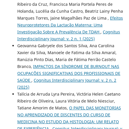
Ribeiro da Cruz, Francisca Maria Portela Peres de
Holanda, Lucélia da Cunha Castro, Beatriz Lainy Penha
Marques Torres, Jaine Magalhães Paz de Lima ,
Efeitos
Neuroprotetores Da Lactação Materna: Uma
Investigação Sobre A Prevalência De TDAH
,
Cognitus
Interdisciplinary Journal: v. 2 n. 1 (2025)
Geovanna Gabryele dos Santos Silva, Ana Carolina
Xavier da Silva, Manoele de Fatima da Silva Amaral,
Ranúzia Pinto Dias, Maria de Fátima Ferrão Castelo
Branco,
IMPACTOS DA SÍNDROME DE BURNOUT NAS
OCUPAÇÕES SIGNIFICATIVAS DOS PROFISSIONAIS DE
SAÚDE
,
Cognitus Interdisciplinary Journal: v. 2 n. 2
(2025)
Talícia de Arruda Lyra Pereira, Victória Helen Caetano
Ribeiro de Oliveira, Laura Vitória de Melo Niesciur,
Tatiane Amorim de Matos,
O PAPEL DAS MONITORIAS
NO APRENDIZADO DE DISCENTES DO CURSO DE
MEDICINA NO ESTUDO DA HISTOLOGIA: UM RELATO
DE EXPERIÊNCIA
,
Cognitus Interdisciplinary Journal: v.