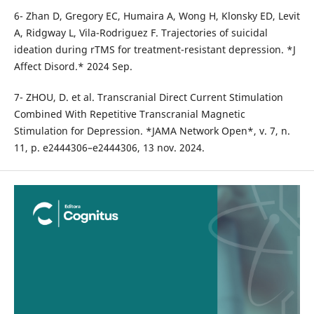
6- Zhan D, Gregory EC, Humaira A, Wong H, Klonsky ED, Levit
A, Ridgway L, Vila-Rodriguez F. Trajectories of suicidal
ideation during rTMS for treatment-resistant depression. *J
Affect Disord.* 2024 Sep.
7- ZHOU, D. et al. Transcranial Direct Current Stimulation
Combined With Repetitive Transcranial Magnetic
Stimulation for Depression. *JAMA Network Open*, v. 7, n.
11, p. e2444306–e2444306, 13 nov. 2024.