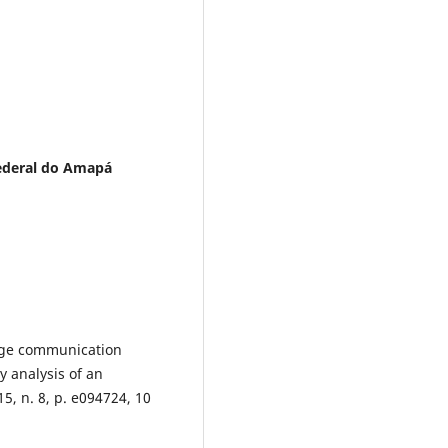
Federal do Amapá
rge communication
 analysis of an
15, n. 8, p. e094724, 10