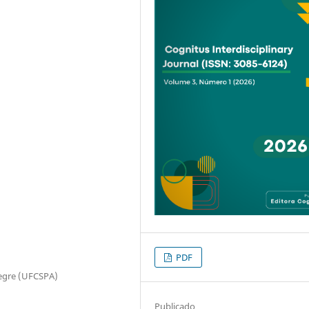
PDF
legre (UFCSPA)
Publicado