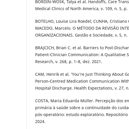
BORDIN-WOSK, Talya et al. Handoffs, Care Trans
Medical Clinics of North America, v. 109, n. 5, p.
BOTELHO, Louise Lira Roedel; CUNHA, Cristiano 
MACEDO, Marcelo. O MÉTODO DA REVISÃO INT
ORGANIZACIONAIS. Gestão e Sociedade, v. 5, n. 1
BRAJCICH, Brian C. et al. Barriers to Post-Disch
Patient-Clinician Communication: A Qualitative S
Research, v. 268, p. 1–8, dez. 2021.
CAM, Henrik et al. ‘You’re Just Thinking About 
Person‐Centred Medication Communication With 
Hospital Discharge. Health Expectations, v. 27, n.
COSTA, Maria Eduarda Müller. Percepção dos en
primária à saúde sobre a continuidade do cuida
pós-operatório: estudo exploratório. Repositório
2024.