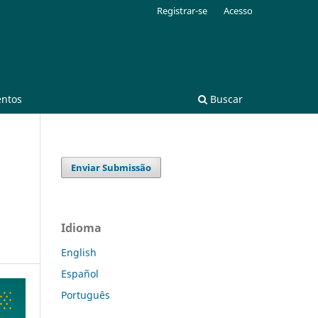
Registrar-se
Acesso
entos
Buscar
Enviar Submissão
Idioma
English
Español
Português