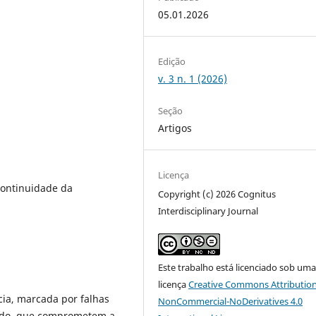
05.01.2026
Edição
v. 3 n. 1 (2026)
Seção
Artigos
Licença
Continuidade da
Copyright (c) 2026 Cognitus
Interdisciplinary Journal
Este trabalho está licenciado sob um
licença
Creative Commons Attribution
ncia, marcada por falhas
NonCommercial-NoDerivatives 4.0
dado, que comprometem a