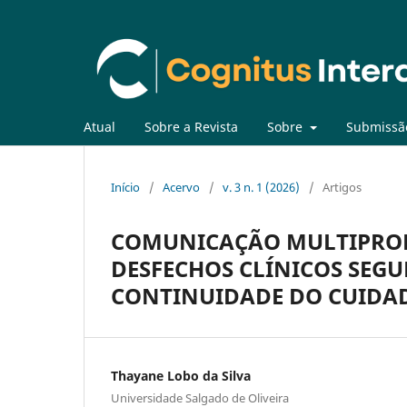
Atual
Sobre a Revista
Sobre
Submissã
Início
/
Acervo
/
v. 3 n. 1 (2026)
/
Artigos
COMUNICAÇÃO MULTIPROFI
DESFECHOS CLÍNICOS SEG
CONTINUIDADE DO CUIDA
Thayane Lobo da Silva
Universidade Salgado de Oliveira