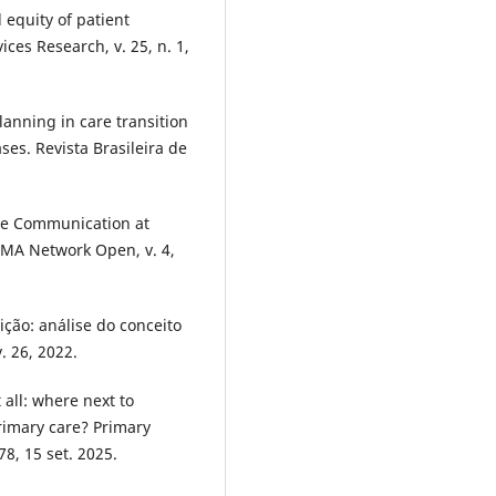
 equity of patient
ces Research, v. 25, n. 1,
lanning in care transition
es. Revista Brasileira de
ove Communication at
AMA Network Open, v. 4,
ção: análise do conceito
. 26, 2022.
 all: where next to
rimary care? Primary
8, 15 set. 2025.