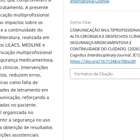
International License
.
tratamento. A presente
cação multiprofissional
us impactos sobre os
Como Citar
 e a continuidade do
COMUNICAÇÃO MULTIPROFISSIONA
ALTA CIRÚRGICA E DESFECHOS CLÍN
literatura, realizada em
SEGURANÇA MEDICAMENTOSA E
dos LILACS, MEDLINE e
CONTINUIDADE DO CUIDADO. (2026)
cação multiprofissional
Cognitus Interdisciplinary Journal
,
3
(1)
 segurança medicamentosa,
https://doi.org/10.71248/e70bsc09
 clínicos. Intervenções
Formatos de Citação
tos, reduzem erros,
iras como falta de
dades de letramento em
unicação, reforçando a
radas no paciente.
l organizada no
antir a segurança no uso
a obtenção de resultados
ições assistenciais