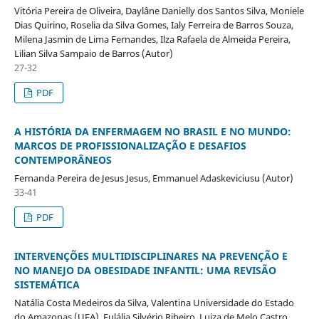
Vitória Pereira de Oliveira, Daylâne Danielly dos Santos Silva, Moniele
Dias Quirino, Roselia da Silva Gomes, Ialy Ferreira de Barros Souza,
Milena Jasmin de Lima Fernandes, Ilza Rafaela de Almeida Pereira,
Lilian Silva Sampaio de Barros (Autor)
27-32
PDF
A HISTÓRIA DA ENFERMAGEM NO BRASIL E NO MUNDO:
MARCOS DE PROFISSIONALIZAÇÃO E DESAFIOS
CONTEMPORÂNEOS
Fernanda Pereira de Jesus Jesus, Emmanuel Adaskeviciusu (Autor)
33-41
PDF
INTERVENÇÕES MULTIDISCIPLINARES NA PREVENÇÃO E
NO MANEJO DA OBESIDADE INFANTIL: UMA REVISÃO
SISTEMÁTICA
Natália Costa Medeiros da Silva, Valentina Universidade do Estado
do Amazonas (UEA), Eulália Silvério Ribeiro, Luiza de Melo Castro,