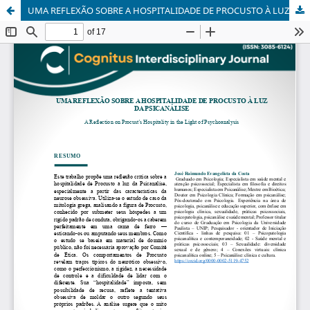
UMA REFLEXÃO SOBRE A HOSPITALIDADE DE PROCUSTO À LUZ DA PSICANÁLISEA